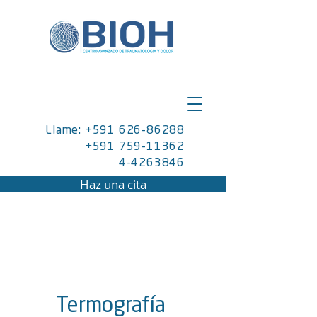
Llame: +591 626-86288
+591 759-11362
4-4263846
Haz una cita
Termografía