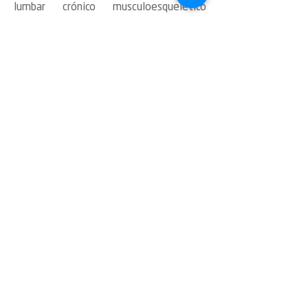
lumbar crónico musculoesquelético
generalizado.
No existe una prueba objetiva que
determine la fibromialgia, por eso, su
diagnóstico es clínico y muy difícil. La
termografía sirve para objetivar las
zonas dolorosas cómo método
complementario de diagnóstico.
© 2023 Centro Avanzado de
Traumatología y Dolor BIOH -
Desarrollado por Pixeles