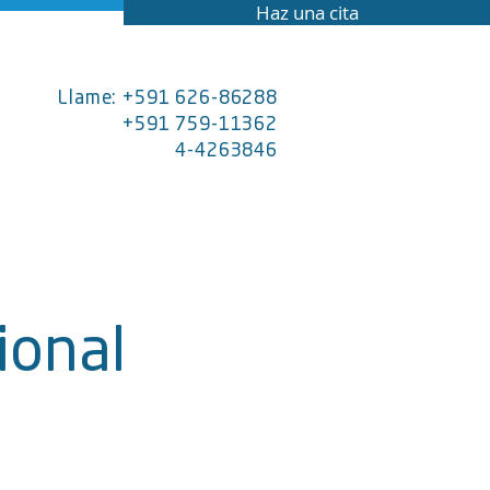
Haz una cita
Llame: +591 626-86288
+591 759-11362
4-4263846
ional