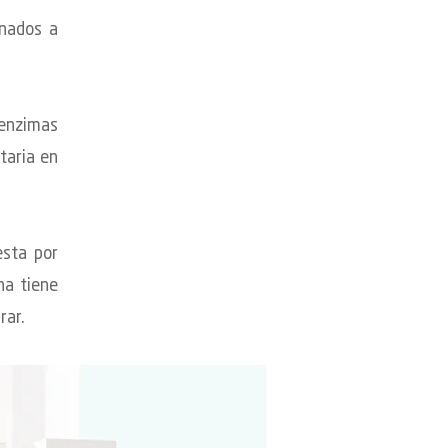
inados a
 enzimas
taria en
esta por
na tiene
rar.