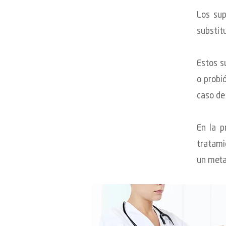
Los sup
substitu
Estos s
o probi
caso de 
En la p
tratami
un meta