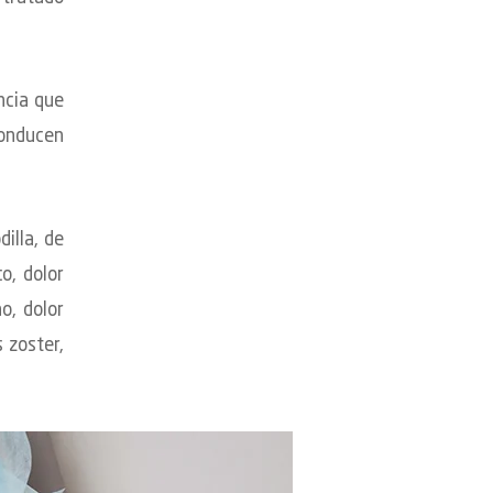
ncia que
conducen
dilla, de
o, dolor
no, dolor
 zoster,