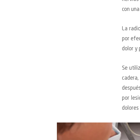
con una 
La radi
por efe
dolor y 
Se utili
cadera,
después 
por les
dolores