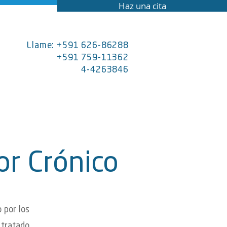
Haz una cita
Llame: +591 626-86288
+591 759-11362
4-4263846
or Crónico
 por los
 tratado