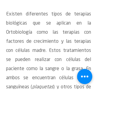
Existen diferentes tipos de terapias
biológicas que se aplican en la
Ortobiología como las terapias con
factores de crecimiento y las terapias
con células madre. Estos tratamientos
se pueden realizar con células del
paciente como la sangre o la grasa. En
ambos se encuentran células madre,
sanguíneas (
plaquetas
) y otros tipos de
células que ayudan a favorecer tejidos y
regenerarlos.
Es decir, se utilizan las propias células
del cuerpo del paciente a ser tratado