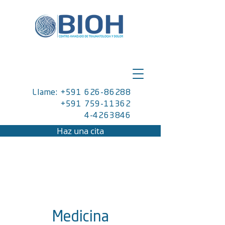
Llame: +591 626-86288
+591 759-11362
4-4263846
Haz una cita
Medicina